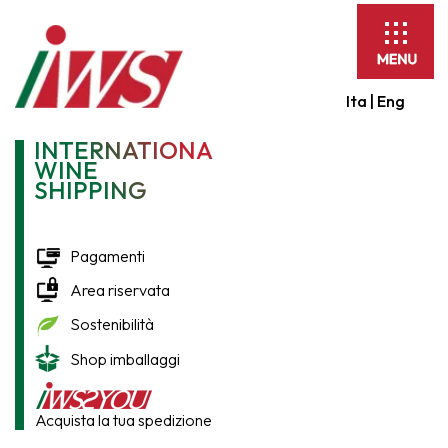
Espandi
barra
di
Ita |
Eng
navigaz
INTERNATIONAL
WINE
SHIPPING
Pagamenti
Area riservata
Sostenibilità
Shop imballaggi
Acquista la tua spedizione