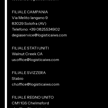
FILIALE CAMPANIA
Via Melito Iangano 9
83029 Solofra (AV)
Telefono: +39 0825.534902
degiaservice@logisticaiws.com
FILIALE STATI UNITI
Walnut Creek CA
us.office@logisticaiws.com
FILIALE SVIZZERA
Stabio
ch.office@logisticaiws.com
FILIALE REGNO UNITO
CM1 1GS Chelmsford