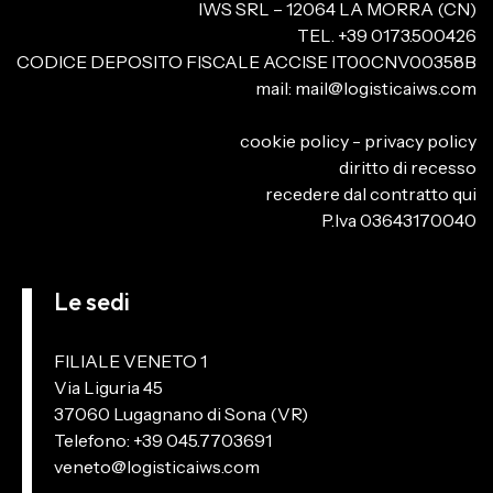
IWS SRL – 12064 LA MORRA (CN)
TEL. +39 0173.500426
CODICE DEPOSITO FISCALE ACCISE IT00CNV00358B
mail:
mail@logisticaiws.com
cookie policy
-
privacy policy
diritto di recesso
recedere dal contratto qui
P.Iva 03643170040
Le sedi
FILIALE VENETO 1
Via Liguria 45
37060 Lugagnano di Sona (VR)
Telefono: +39 045.7703691
veneto@logisticaiws.com