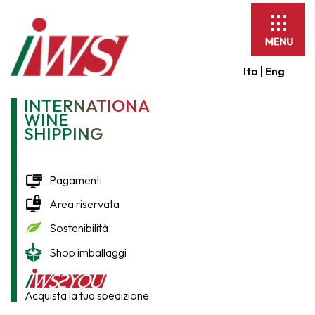
Espandi
barra
di
Ita |
Eng
navigaz
INTERNATIONAL
WINE
SHIPPING
Pagamenti
Area riservata
Sostenibilità
Shop imballaggi
Acquista la tua spedizione