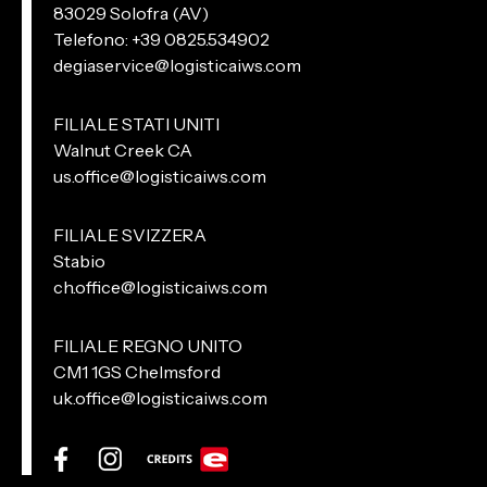
83029 Solofra (AV)
Telefono: +39 0825.534902
degiaservice@logisticaiws.com
FILIALE STATI UNITI
Walnut Creek CA
us.office@logisticaiws.com
FILIALE SVIZZERA
Stabio
ch.office@logisticaiws.com
FILIALE REGNO UNITO
CM1 1GS Chelmsford
uk.office@logisticaiws.com