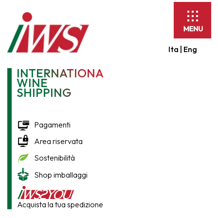
Espandi
barra
di
Ita |
Eng
navigaz
INTERNATIONAL
WINE
SHIPPING
Pagamenti
Area riservata
Sostenibilità
Shop imballaggi
Acquista la tua spedizione