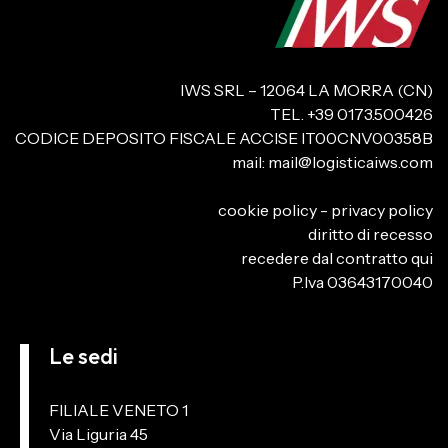
IWS SRL – 12064 LA MORRA (CN)
TEL. +39 0173.500426
CODICE DEPOSITO FISCALE ACCISE IT00CNV00358B
mail:
mail@logisticaiws.com
cookie policy
-
privacy policy
diritto di recesso
recedere dal contratto qui
P.Iva 03643170040
Le sedi
FILIALE VENETO 1
Via Liguria 45