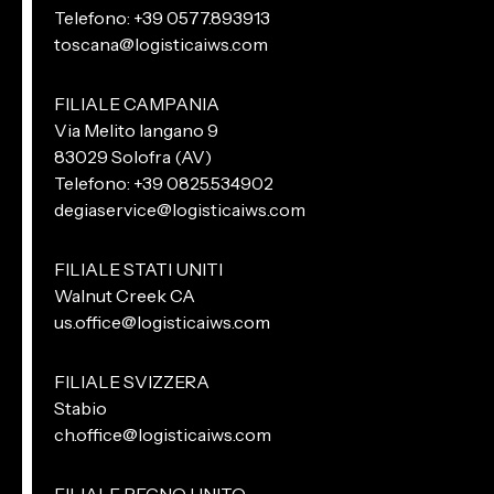
Telefono: +39 0577.893913
toscana@logisticaiws.com
FILIALE CAMPANIA
Via Melito Iangano 9
83029 Solofra (AV)
Telefono: +39 0825.534902
degiaservice@logisticaiws.com
FILIALE STATI UNITI
Walnut Creek CA
us.office@logisticaiws.com
FILIALE SVIZZERA
Stabio
ch.office@logisticaiws.com