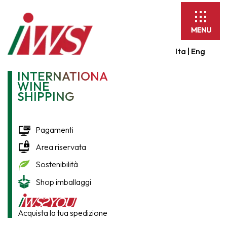
Espandi
barra
di
Ita |
Eng
navigaz
INTERNATIONAL
WINE
SHIPPING
Pagamenti
Area riservata
Sostenibilità
Shop imballaggi
Acquista la tua spedizione