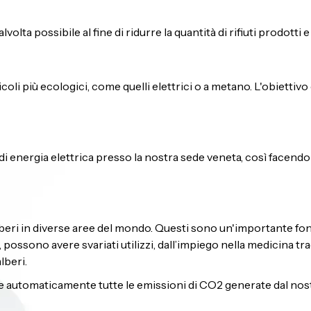
lta possibile al fine di ridurre la quantità di rifiuti prodotti e d
coli più ecologici, come quelli elettrici o a metano. L'obiettivo
i energia elettrica presso la nostra sede veneta, così facendo 
eri in diverse aree del mondo. Questi sono un'importante fon
, possono avere svariati utilizzi, dall’impiego nella medicina tra
lberi.
utomaticamente tutte le emissioni di CO2 generate dal nostro