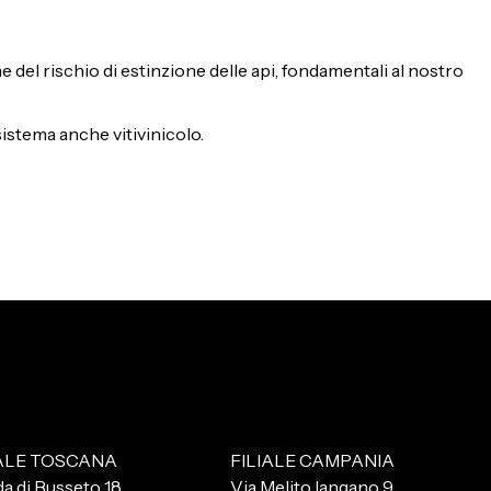
 del rischio di estinzione delle api, fondamentali al nostro
sistema anche vitivinicolo.
IALE TOSCANA
FILIALE CAMPANIA
da di Busseto 18
Via Melito Iangano 9