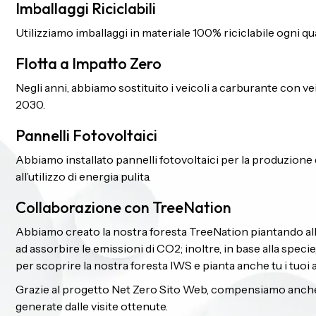
Imballaggi Riciclabili
Utilizziamo imballaggi in materiale 100% riciclabile ogni qualvo
Flotta a Impatto Zero
Negli anni, abbiamo sostituito i veicoli a carburante con vei
2030.
Pannelli Fotovoltaici
Abbiamo installato pannelli fotovoltaici per la produzione d
all’utilizzo di energia pulita.
Collaborazione con TreeNation
Abbiamo creato la nostra foresta TreeNation piantando alb
ad assorbire le emissioni di CO2; inoltre, in base alla specie
per scoprire la nostra foresta IWS e pianta anche tu i tuoi a
Grazie al progetto Net Zero Sito Web, compensiamo anche a
generate dalle visite ottenute.