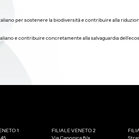
iano per sostenere la biodiversità e contribuire alla riduzione
italiano e contribuire concretamente alla salvaguardia dell’eco
ENETO 1
FILIALE VENETO 2
FIL
 45
Via Canonica 8/a
Stra