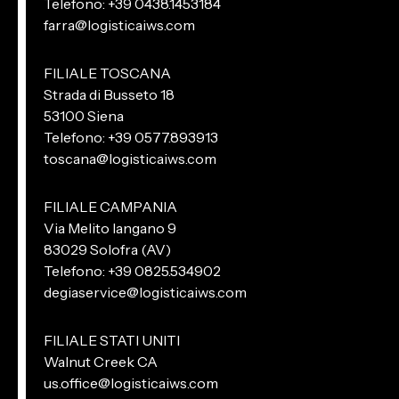
Telefono: +39 0438.1453184
farra@logisticaiws.com
FILIALE TOSCANA
Strada di Busseto 18
53100 Siena
Telefono: +39 0577.893913
toscana@logisticaiws.com
FILIALE CAMPANIA
Via Melito Iangano 9
83029 Solofra (AV)
Telefono: +39 0825.534902
degiaservice@logisticaiws.com
FILIALE STATI UNITI
Walnut Creek CA
us.office@logisticaiws.com