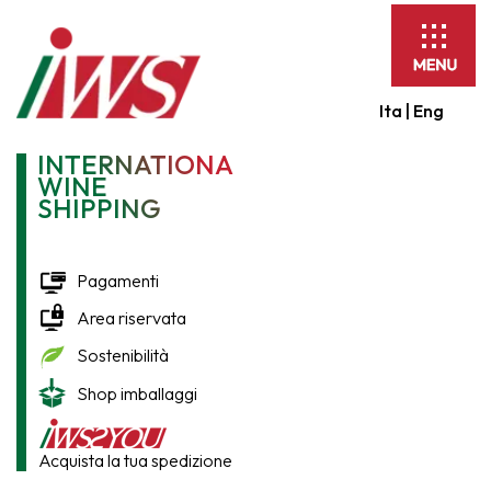
Espandi
barra
di
Ita |
Eng
navigaz
INTERNATIONAL
WINE
SHIPPING
Pagamenti
Area riservata
Sostenibilità
Shop imballaggi
Acquista la tua spedizione