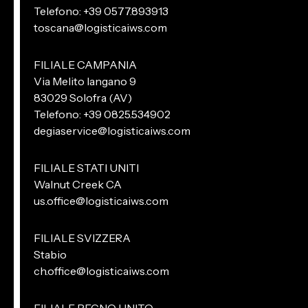
Telefono: +39 0577.893913
toscana@logisticaiws.com
FILIALE CAMPANIA
Via Melito Iangano 9
83029 Solofra (AV)
Telefono: +39 0825.534902
degiaservice@logisticaiws.com
FILIALE STATI UNITI
Walnut Creek CA
us.office@logisticaiws.com
FILIALE SVIZZERA
Stabio
ch.office@logisticaiws.com