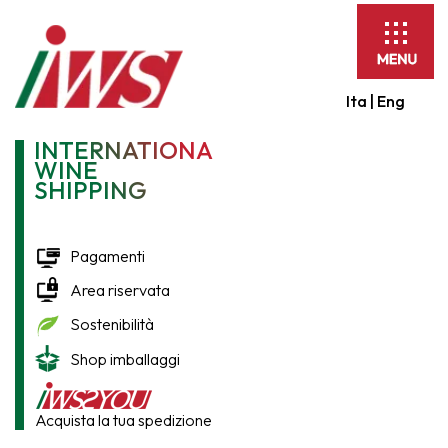
Espandi
barra
di
Ita |
Eng
navigaz
INTERNATIONAL
WINE
SHIPPING
Pagamenti
Area riservata
Sostenibilità
Shop imballaggi
Acquista la tua spedizione