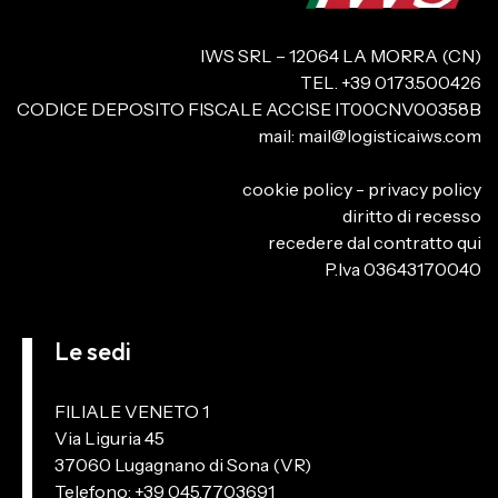
IWS SRL – 12064 LA MORRA (CN)
TEL. +39 0173.500426
CODICE DEPOSITO FISCALE ACCISE IT00CNV00358B
mail:
mail@logisticaiws.com
cookie policy
-
privacy policy
diritto di recesso
recedere dal contratto qui
P.Iva 03643170040
Le sedi
FILIALE VENETO 1
Via Liguria 45
37060 Lugagnano di Sona (VR)
Telefono: +39 045.7703691