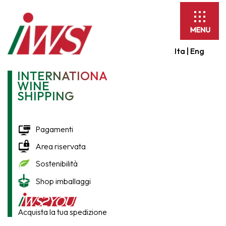
Espandi
barra
di
Ita |
Eng
navigaz
INTERNATIONAL
WINE
SHIPPING
Pagamenti
Area riservata
Sostenibilità
Shop imballaggi
Acquista la tua spedizione