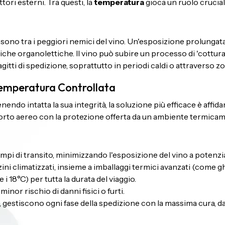
ri esterni. Tra questi, la
temperatura
gioca un ruolo crucial
e, sono tra i peggiori nemici del vino. Un'esposizione prolung
tiche organolettiche. Il vino può subire un processo di 'cottu
gitti di spedizione, soprattutto in periodi caldi o attraverso z
Temperatura Controllata
endo intatta la sua integrità, la soluzione più efficace è affida
porto aereo con la protezione offerta da un ambiente termicam
pi di transito, minimizzando l'esposizione del vino a potenzial
zini climatizzati, insieme a imballaggi termici avanzati (come 
i 18°C) per tutta la durata del viaggio.
nor rischio di danni fisici o furti.
S, gestiscono ogni fase della spedizione con la massima cura, 