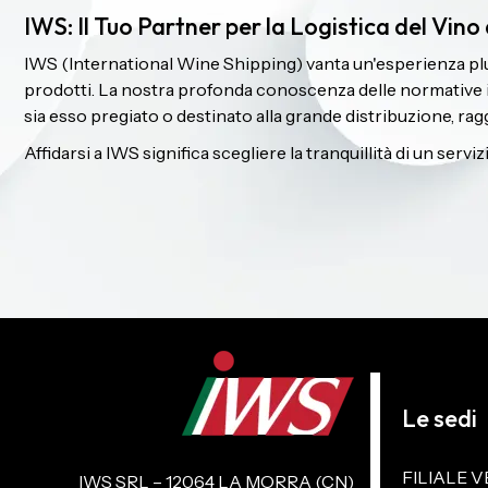
IWS: Il Tuo Partner per la Logistica del Vino
IWS (International Wine Shipping) vanta un'esperienza plur
prodotti. La nostra profonda conoscenza delle normative inte
sia esso pregiato o destinato alla grande distribuzione, rag
Affidarsi a IWS significa scegliere la tranquillità di un ser
Le sedi
FILIALE V
IWS SRL – 12064 LA MORRA (CN)