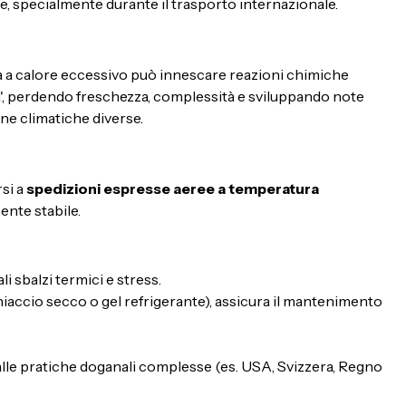
e, specialmente durante il trasporto internazionale.
ata a calore eccessivo può innescare reazioni chimiche
ra', perdendo freschezza, complessità e sviluppando note
one climatiche diverse.
rsi a
spedizioni espresse aeree a temperatura
ente stabile.
i sbalzi termici e stress.
ghiaccio secco o gel refrigerante), assicura il mantenimento
dalle pratiche doganali complesse (es. USA, Svizzera, Regno