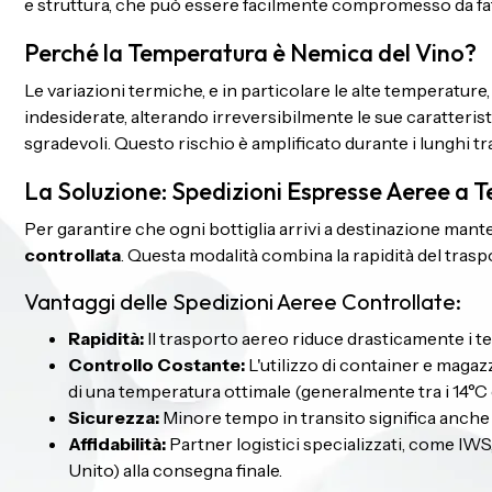
e struttura, che può essere facilmente compromesso da fatto
Perché la Temperatura è Nemica del Vino?
Le variazioni termiche, e in particolare le alte temperatur
indesiderate, alterando irreversibilmente le sue caratteris
sgradevoli. Questo rischio è amplificato durante i lunghi tra
La Soluzione: Spedizioni Espresse Aeree a 
Per garantire che ogni bottiglia arrivi a destinazione manten
controllata
. Questa modalità combina la rapidità del tras
Vantaggi delle Spedizioni Aeree Controllate:
Rapidità:
Il trasporto aereo riduce drasticamente i tem
Controllo Costante:
L'utilizzo di container e magaz
di una temperatura ottimale (generalmente tra i 14°C e 
Sicurezza:
Minore tempo in transito significa anche mi
Affidabilità:
Partner logistici specializzati, come IW
Unito) alla consegna finale.